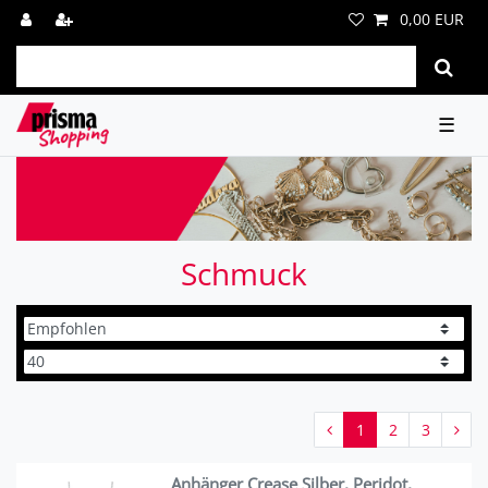
0,00 EUR
☰
Schmuck
1
2
3
Anhänger Crease Silber, Peridot,