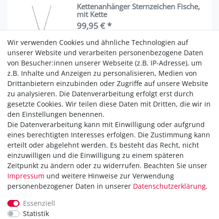
Kettenanhänger Sternzeichen Fische,
mit Kette
99,95 € *
In den Warenkorb
Wir verwenden Cookies und ähnliche Technologien auf
unserer Website und verarbeiten personenbezogene Daten
*
inkl. ges. MwSt.
zzgl.
Versandkosten
von Besucher:innen unserer Webseite (z.B. IP-Adresse), um
z.B. Inhalte und Anzeigen zu personalisieren, Medien von
Drittanbietern einzubinden oder Zugriffe auf unsere Website
zu analysieren. Die Datenverarbeitung erfolgt erst durch
1
2
3
gesetzte Cookies. Wir teilen diese Daten mit Dritten, die wir in
den Einstellungen benennen.
Die Datenverarbeitung kann mit Einwilligung oder aufgrund
Versandkostenfrei ab 40,-€
eines berechtigten Interesses erfolgen. Die Zustimmung kann
Zahlung
erteilt oder abgelehnt werden. Es besteht das Recht, nicht
Versand
einzuwilligen und die Einwilligung zu einem späteren
Zeitpunkt zu ändern oder zu widerrufen. Beachten Sie unser
Daten­schutz­erklärung
Impressum
und weitere Hinweise zur Verwendung
AGB
personenbezogener Daten in unserer
Daten­schutz­erklärung
.
Hinweis zur Batterieentsorgung
Erklärung zur Barrierefreiheit
Essenziell
Statistik
Kontakt