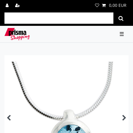
0,00 EUR
☰