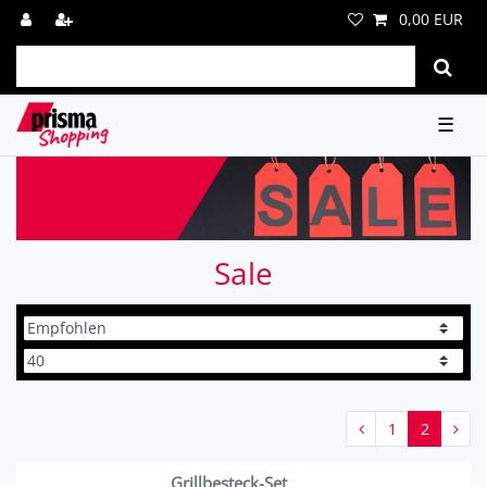
0,00 EUR
☰
Sale
1
2
Grillbesteck-Set