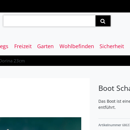
egs
Freizeit
Garten
Wohlbefinden
Sicherheit
 Dorina 23cm
Boot Sch
Das Boot ist ei
entführt.
Artikelnummer
6863