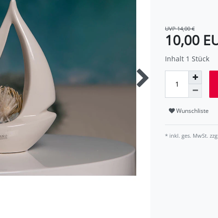
UVP 14,00 €
10,00 E
Inhalt
1
Stück
Wunschliste
* inkl. ges. MwSt. zzg