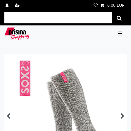
0,00 EUR
☰