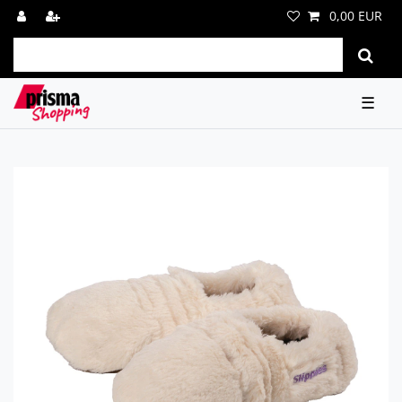
0,00 EUR
☰