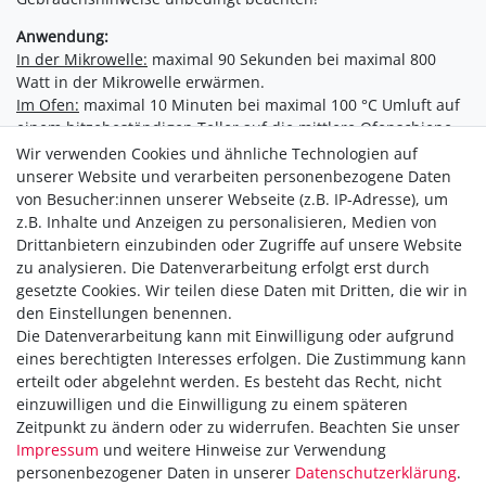
Anwendung:
In der Mikrowelle:
maximal 90 Sekunden bei maximal 800
Watt in der Mikrowelle erwärmen.
Im Ofen:
maximal 10 Minuten bei maximal 100 °C Umluft auf
einem hitzebeständigen Teller auf die mittlere Ofenschiene
legen. Grillfunktion abschalten.
Wir verwenden Cookies und ähnliche Technologien auf
unserer Website und verarbeiten personenbezogene Daten
von Besucher:innen unserer Webseite (z.B. IP-Adresse), um
z.B. Inhalte und Anzeigen zu personalisieren, Medien von
Drittanbietern einzubinden oder Zugriffe auf unsere Website
zu analysieren. Die Datenverarbeitung erfolgt erst durch
gesetzte Cookies. Wir teilen diese Daten mit Dritten, die wir in
den Einstellungen benennen.
Die Datenverarbeitung kann mit Einwilligung oder aufgrund
Versandkostenfrei ab 40,-€
eines berechtigten Interesses erfolgen. Die Zustimmung kann
Zahlung
erteilt oder abgelehnt werden. Es besteht das Recht, nicht
Versand
einzuwilligen und die Einwilligung zu einem späteren
Zeitpunkt zu ändern oder zu widerrufen. Beachten Sie unser
Daten­schutz­erklärung
Impressum
und weitere Hinweise zur Verwendung
AGB
personenbezogener Daten in unserer
Daten­schutz­erklärung
.
Hinweis zur Batterieentsorgung