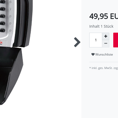
49,95 E
Inhalt
1
Stück
Wunschliste
* inkl. ges. MwSt. zzg