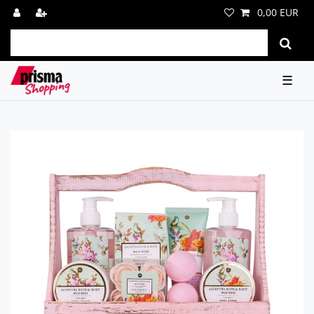
0,00 EUR
☰