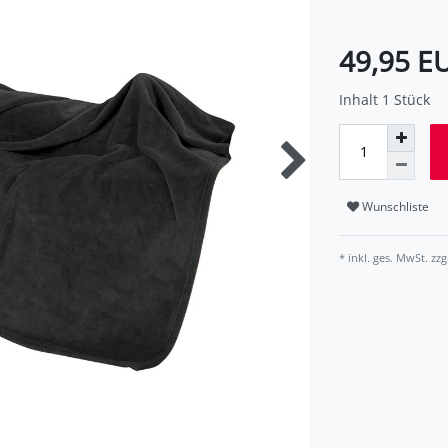
49,95 E
Inhalt
1
Stück
Wunschliste
* inkl. ges. MwSt. zzg