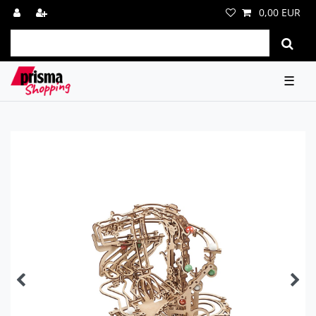
0,00 EUR
☰