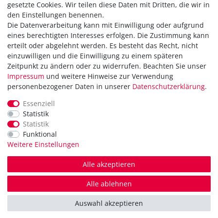
gesetzte Cookies. Wir teilen diese Daten mit Dritten, die wir in
den Einstellungen benennen.
Die Datenverarbeitung kann mit Einwilligung oder aufgrund
Versandkostenfrei ab 40,-€
eines berechtigten Interesses erfolgen. Die Zustimmung kann
Zahlung
erteilt oder abgelehnt werden. Es besteht das Recht, nicht
Versand
einzuwilligen und die Einwilligung zu einem späteren
Zeitpunkt zu ändern oder zu widerrufen. Beachten Sie unser
Daten­schutz­erklärung
Impressum
und weitere Hinweise zur Verwendung
AGB
personenbezogener Daten in unserer
Daten­schutz­erklärung
.
Hinweis zur Batterieentsorgung
Erklärung zur Barrierefreiheit
Essenziell
Statistik
Kontakt
Statistik
Impressum
Funktional
Widerrufsrecht
Weitere Einstellungen
Vertrag widerrufen
Alle akzeptieren
in Kooperation mit
Alle ablehnen
© Copyright 2026 | Alle Rechte vorbehalten.
Auswahl akzeptieren