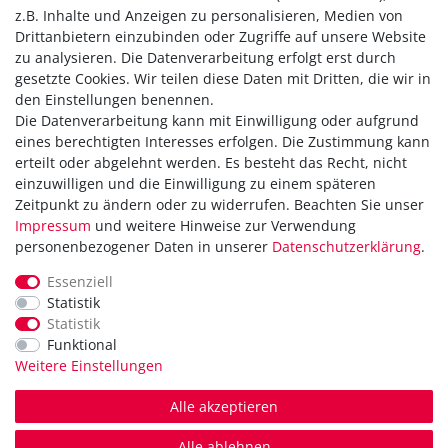
z.B. Inhalte und Anzeigen zu personalisieren, Medien von
Drittanbietern einzubinden oder Zugriffe auf unsere Website
zu analysieren. Die Datenverarbeitung erfolgt erst durch
gesetzte Cookies. Wir teilen diese Daten mit Dritten, die wir in
den Einstellungen benennen.
Die Datenverarbeitung kann mit Einwilligung oder aufgrund
Versandkostenfrei ab 40,-€
eines berechtigten Interesses erfolgen. Die Zustimmung kann
Zahlung
erteilt oder abgelehnt werden. Es besteht das Recht, nicht
Versand
einzuwilligen und die Einwilligung zu einem späteren
Zeitpunkt zu ändern oder zu widerrufen. Beachten Sie unser
Daten­schutz­erklärung
Impressum
und weitere Hinweise zur Verwendung
AGB
personenbezogener Daten in unserer
Daten­schutz­erklärung
.
Hinweis zur Batterieentsorgung
Erklärung zur Barrierefreiheit
Essenziell
Statistik
Kontakt
Statistik
Impressum
Funktional
Widerrufsrecht
Weitere Einstellungen
Vertrag widerrufen
Alle akzeptieren
in Kooperation mit
Alle ablehnen