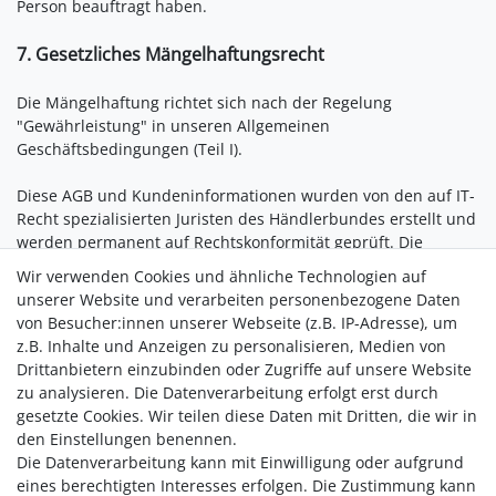
Person beauftragt haben.
7. Gesetzliches Mängelhaftungsrecht
Die Mängelhaftung richtet sich nach der Regelung
"Gewährleistung" in unseren Allgemeinen
Geschäftsbedingungen (Teil I).
Diese AGB und Kundeninformationen wurden von den auf IT-
Recht spezialisierten Juristen des Händlerbundes erstellt und
werden permanent auf Rechtskonformität geprüft. Die
Händlerbund Management AG garantiert für die
Wir verwenden Cookies und ähnliche Technologien auf
Rechtssicherheit der Texte und haftet im Falle von
unserer Website und verarbeiten personenbezogene Daten
Abmahnungen. Nähere Informationen dazu finden Sie
von Besucher:innen unserer Webseite (z.B. IP-Adresse), um
unter:
https://www.haendlerbund.de/
de/leistungen/
z.B. Inhalte und Anzeigen zu personalisieren, Medien von
rechtssicherheit/agb-service
.
Drittanbietern einzubinden oder Zugriffe auf unsere Website
zu analysieren. Die Datenverarbeitung erfolgt erst durch
letzte Aktualisierung:
23.10.2019
gesetzte Cookies. Wir teilen diese Daten mit Dritten, die wir in
den Einstellungen benennen.
Die Datenverarbeitung kann mit Einwilligung oder aufgrund
Versandkostenfrei ab 40,-€
eines berechtigten Interesses erfolgen. Die Zustimmung kann