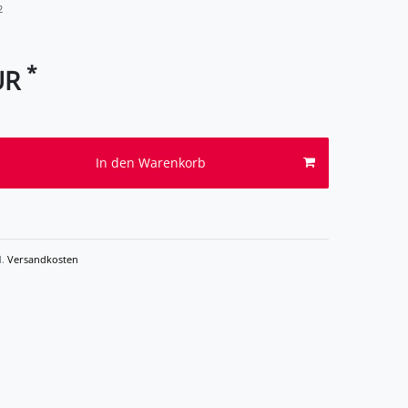
2
*
UR
In den Warenkorb
l.
Versandkosten