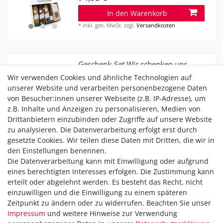
In den Warenkorb
*
inkl. ges. MwSt.
zzgl.
Versandkosten
Geschenk-Set Wir schenken uns
nichts (weihnachtlich)
Wir verwenden Cookies und ähnliche Technologien auf
34,95 € *
unserer Website und verarbeiten personenbezogene Daten
von Besucher:innen unserer Webseite (z.B. IP-Adresse), um
In den Warenkorb
z.B. Inhalte und Anzeigen zu personalisieren, Medien von
*
inkl. ges. MwSt.
zzgl.
Versandkosten
Drittanbietern einzubinden oder Zugriffe auf unsere Website
zu analysieren. Die Datenverarbeitung erfolgt erst durch
gesetzte Cookies. Wir teilen diese Daten mit Dritten, die wir in
den Einstellungen benennen.
Die Datenverarbeitung kann mit Einwilligung oder aufgrund
Versandkostenfrei ab 40,-€
eines berechtigten Interesses erfolgen. Die Zustimmung kann
Zahlung
erteilt oder abgelehnt werden. Es besteht das Recht, nicht
Versand
einzuwilligen und die Einwilligung zu einem späteren
Zeitpunkt zu ändern oder zu widerrufen. Beachten Sie unser
Daten­schutz­erklärung
Impressum
und weitere Hinweise zur Verwendung
AGB