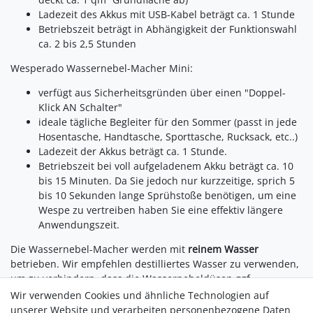
Ladezeit des Akkus mit USB-Kabel beträgt ca. 1 Stunde
Betriebszeit beträgt in Abhängigkeit der Funktionswahl
ca. 2 bis 2,5 Stunden
Wesperado Wassernebel-Macher Mini:
verfügt aus Sicherheitsgründen über einen "Doppel-
Klick AN Schalter"
ideale tägliche Begleiter für den Sommer (passt in jede
Hosentasche, Handtasche, Sporttasche, Rucksack, etc..)
Ladezeit der Akkus beträgt ca. 1 Stunde.
Betriebszeit bei voll aufgeladenem Akku beträgt ca. 10
bis 15 Minuten. Da Sie jedoch nur kurzzeitige, sprich 5
bis 10 Sekunden lange Sprühstoße benötigen, um eine
Wespe zu vertreiben haben Sie eine effektiv längere
Anwendungszeit.
Die Wassernebel-Macher werden mit
reinem Wasser
betrieben. Wir empfehlen destilliertes Wasser zu verwenden,
um zu verhindern, dass die Wassernebeldüsen ggf.
verkalken.
Wir verwenden Cookies und ähnliche Technologien auf
unserer Website und verarbeiten personenbezogene Daten