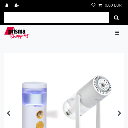
0,00 EUR
☰