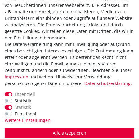
von Besucher:innen unserer Webseite (z.B. IP-Adresse), um
z.B. Inhalte und Anzeigen zu personalisieren, Medien von
Drittanbietern einzubinden oder Zugriffe auf unsere Website
zu analysieren. Die Datenverarbeitung erfolgt erst durch
gesetzte Cookies. Wir teilen diese Daten mit Dritten, die wir in
den Einstellungen benennen.
Die Datenverarbeitung kann mit Einwilligung oder aufgrund
Versandkostenfrei ab 40,-€
eines berechtigten Interesses erfolgen. Die Zustimmung kann
Zahlung
erteilt oder abgelehnt werden. Es besteht das Recht, nicht
Versand
einzuwilligen und die Einwilligung zu einem späteren
Zeitpunkt zu ändern oder zu widerrufen. Beachten Sie unser
Daten­schutz­erklärung
Impressum
und weitere Hinweise zur Verwendung
AGB
personenbezogener Daten in unserer
Daten­schutz­erklärung
.
Hinweis zur Batterieentsorgung
Erklärung zur Barrierefreiheit
Essenziell
Statistik
Kontakt
Statistik
Impressum
Funktional
Widerrufsrecht
Weitere Einstellungen
Vertrag widerrufen
Alle akzeptieren
in Kooperation mit