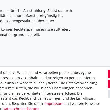
hre natürliche Ausstrahlung. Sie ist dadurch
tät nicht nur äußerst preisgünstig ist,
 der Gartengestaltung überdauert.
 können leichte Spannungsrisse auftreten,
mationsgrund darstellt.
uf unserer Website und verarbeiten personenbezogene
dresse), um z.B. Inhalte und Anzeigen zu personalisieren,
 auf unsere Website zu analysieren. Die Datenverarbeitung
utz­erklärung
Kontakt
Daten mit Dritten, die wir in den Einstellungen benennen.
Impressum
grund eines berechtigten Interesses erfolgen. Die
zur Batterieentsorgung
Widerrufsrecht
steht das Recht, nicht einzuwilligen und die Einwilligung
 zur Barrierefreiheit
Vertrag widerrufen
rrufen. Beachten Sie unser
Impressum
und weitere Hinweise
er
Daten­schutz­erklärung
.