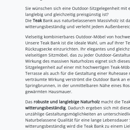
Sie wünschen sich eine Outdoor-Sitzgelegenheit mit ei
langlebig und gleichzeitig preisgünstig ist?
Die
Teak
Bank aus naturbelassenem Massivholz ist da
witterungsbeständig und verleiht jedem Außenbereic
Vielseitig kombinierbares Outdoor-Möbel von hochwer
Unsere Teak Bank ist die ideale Wahl, um auf Ihrer Te
Rückzugsecke einzurichten. Ihr elegantes und gleich
vielseitigen Sitzmöbel, das zu jeder Outdoor-Gestalt
Wirkung des massiven Naturholzes eignet sich dieses
Sitzgelegenheit auf einer mit hochwertigen Teak-Mö
Terrasse als auch für die Gestaltung einer Ruheoase
verträumte Wirkung verströmt die Outdoor Bank an e
Springbrunnen, in der unmittelbaren Nähe eines Ro
gewärmten Hausmauer.
Das
robuste und langlebige Naturholz
macht die Tea
witterungsbeständig
. Dadurch ergeben sich mit dies
unzählige Gestaltungsmöglichkeiten an unterschiedli
Naturbelassene Qualität für eine lange Lebensdauer 
witterungsbeständig wird die Teak Bank zu einem Li