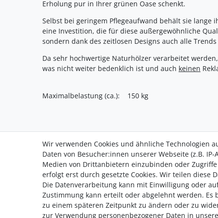
Erholung pur in Ihrer grünen Oase schenkt.
Selbst bei geringem Pflegeaufwand behält sie lange i
eine Investition, die für diese außergewöhnliche Quali
sondern dank des zeitlosen Designs auch alle Trends
Da sehr hochwertige Naturhölzer verarbeitet werden,
was nicht weiter bedenklich ist und auch
keinen
Rekla
Maximalbelastung (ca.): 150 kg
Wir verwenden Cookies und ähnliche Technologien a
Daten von Besucher:innen unserer Webseite (z.B. IP-A
Medien von Drittanbietern einzubinden oder Zugriffe
Versandkostenfrei ab 40,-€
Daten­sch
erfolgt erst durch gesetzte Cookies. Wir teilen diese 
Zahlung
AGB
Die Datenverarbeitung kann mit Einwilligung oder auf
Versand
Hinweis 
Zustimmung kann erteilt oder abgelehnt werden. Es be
Erklärung
zu einem späteren Zeitpunkt zu ändern oder zu wide
zur Verwendung personenbezogener Daten in unser