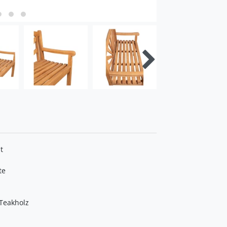
t
te
Teakholz