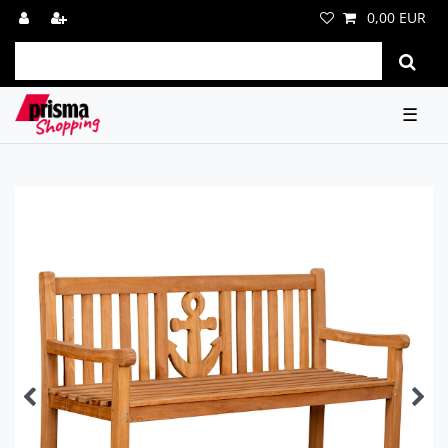
0,00 EUR
☰