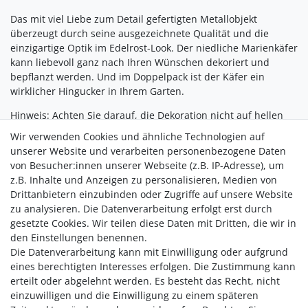
Das mit viel Liebe zum Detail gefertigten Metallobjekt
überzeugt durch seine ausgezeichnete Qualität und die
einzigartige Optik im Edelrost-Look. Der niedliche Marienkäfer
kann liebevoll ganz nach Ihren Wünschen dekoriert und
bepflanzt werden. Und im Doppelpack ist der Käfer ein
wirklicher Hingucker in Ihrem Garten.
Hinweis
: Achten Sie darauf, die Dekoration nicht auf hellen
Pflastersteinen zu platzieren, da durch den natürlichen
Wir verwenden Cookies und ähnliche Technologien auf
Prozess die Echtrost-Patina abfärben könnte. Ebenso kann es
unserer Website und verarbeiten personenbezogene Daten
zu Abfärbungen bei Kontakt mit Haut, Textilien etc. kommen.
von Besucher:innen unserer Webseite (z.B. IP-Adresse), um
z.B. Inhalte und Anzeigen zu personalisieren, Medien von
Drittanbietern einzubinden oder Zugriffe auf unsere Website
zu analysieren. Die Datenverarbeitung erfolgt erst durch
gesetzte Cookies. Wir teilen diese Daten mit Dritten, die wir in
den Einstellungen benennen.
Die Datenverarbeitung kann mit Einwilligung oder aufgrund
Versandkostenfrei ab 40,-€
eines berechtigten Interesses erfolgen. Die Zustimmung kann
Zahlung
erteilt oder abgelehnt werden. Es besteht das Recht, nicht
Versand
einzuwilligen und die Einwilligung zu einem späteren