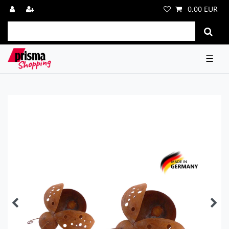
0,00 EUR
☰