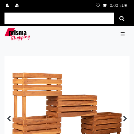
0,00 EUR
☰