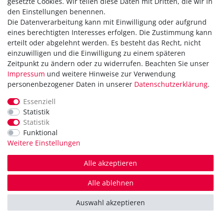
gesetzte Cookies. Wir teilen diese Daten mit Dritten, die wir in
den Einstellungen benennen.
Die Datenverarbeitung kann mit Einwilligung oder aufgrund
Versandkostenfrei ab 40,-€
eines berechtigten Interesses erfolgen. Die Zustimmung kann
Zahlung
erteilt oder abgelehnt werden. Es besteht das Recht, nicht
Versand
einzuwilligen und die Einwilligung zu einem späteren
Zeitpunkt zu ändern oder zu widerrufen. Beachten Sie unser
Daten­schutz­erklärung
Impressum
und weitere Hinweise zur Verwendung
AGB
personenbezogener Daten in unserer
Daten­schutz­erklärung
.
Hinweis zur Batterieentsorgung
Erklärung zur Barrierefreiheit
Essenziell
Statistik
Kontakt
Statistik
Impressum
Funktional
Widerrufsrecht
Weitere Einstellungen
Vertrag widerrufen
Alle akzeptieren
in Kooperation mit
Alle ablehnen
© Copyright 2026 | Alle Rechte vorbehalten.
Auswahl akzeptieren