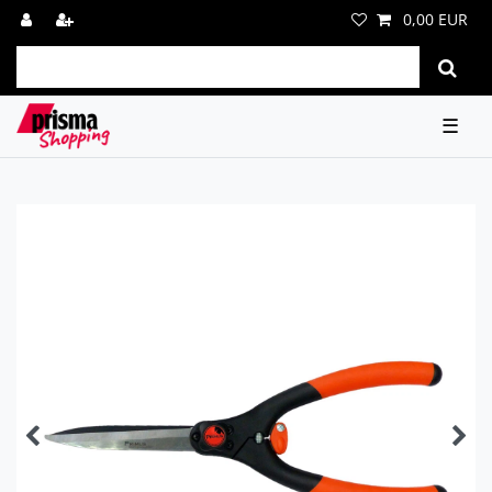
0,00 EUR
☰