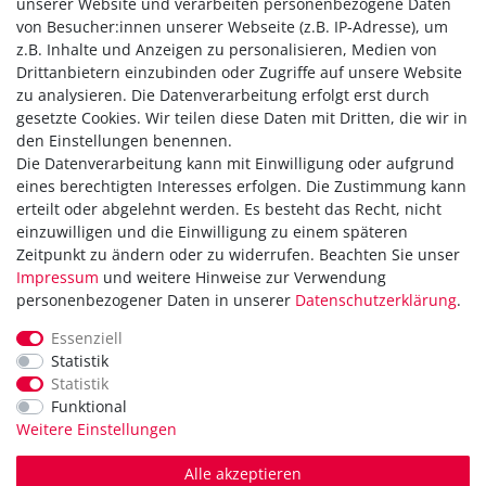
unserer Website und verarbeiten personenbezogene Daten
von Besucher:innen unserer Webseite (z.B. IP-Adresse), um
In den Warenkorb
z.B. Inhalte und Anzeigen zu personalisieren, Medien von
*
inkl. ges. MwSt.
zzgl.
Versandkosten
Drittanbietern einzubinden oder Zugriffe auf unsere Website
zu analysieren. Die Datenverarbeitung erfolgt erst durch
gesetzte Cookies. Wir teilen diese Daten mit Dritten, die wir in
den Einstellungen benennen.
Die Datenverarbeitung kann mit Einwilligung oder aufgrund
Versandkostenfrei ab 40,-€
eines berechtigten Interesses erfolgen. Die Zustimmung kann
Zahlung
erteilt oder abgelehnt werden. Es besteht das Recht, nicht
Versand
einzuwilligen und die Einwilligung zu einem späteren
Zeitpunkt zu ändern oder zu widerrufen. Beachten Sie unser
Daten­schutz­erklärung
Impressum
und weitere Hinweise zur Verwendung
AGB
personenbezogener Daten in unserer
Daten­schutz­erklärung
.
Hinweis zur Batterieentsorgung
Erklärung zur Barrierefreiheit
Essenziell
Statistik
Kontakt
Statistik
Impressum
Funktional
Widerrufsrecht
Weitere Einstellungen
Vertrag widerrufen
Alle akzeptieren
in Kooperation mit