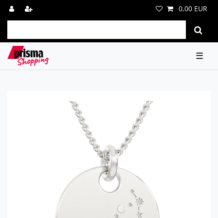
0,00 EUR
☰