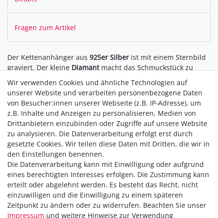
Fragen zum Artikel
Der Kettenanhänger aus
925er Silber
ist mit einem Sternbild
graviert. Der kleine
Diamant
macht das Schmuckstück zu
einem Blickfang. Durch das schlichte Design lässt sich die
Wir verwenden Cookies und ähnliche Technologien auf
Kette zu allen Anlässen kombinieren. Das perfekte Geschenk
unserer Website und verarbeiten personenbezogene Daten
für die Liebsten oder sich selbst.
von Besucher:innen unserer Webseite (z.B. IP-Adresse), um
z.B. Inhalte und Anzeigen zu personalisieren, Medien von
Drittanbietern einzubinden oder Zugriffe auf unsere Website
zu analysieren. Die Datenverarbeitung erfolgt erst durch
gesetzte Cookies. Wir teilen diese Daten mit Dritten, die wir in
den Einstellungen benennen.
Die Datenverarbeitung kann mit Einwilligung oder aufgrund
Versandkostenfrei ab 40,-€
eines berechtigten Interesses erfolgen. Die Zustimmung kann
Zahlung
erteilt oder abgelehnt werden. Es besteht das Recht, nicht
Versand
einzuwilligen und die Einwilligung zu einem späteren
Zeitpunkt zu ändern oder zu widerrufen. Beachten Sie unser
Daten­schutz­erklärung
Impressum
und weitere Hinweise zur Verwendung
AGB